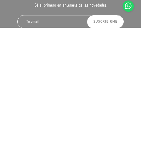
¡Sé el primero en enterarte de las novedades!
SUSCRIBIRME
Ubicación
Luis Alberto de Herrera 1290
Montevideo, Uruguay
Como llegar
Horario