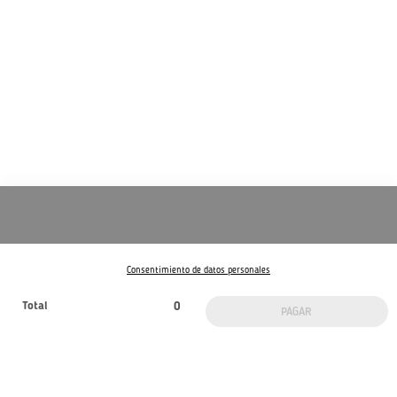
Suscribite a nuestro newsletter
Consentimiento de datos personales
¡Sé el primero en enterarte de las novedades!
Total
0
PAGAR
SUSCRIBIRME