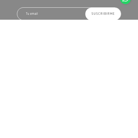
SUSCRIBIRME
Ubicación
Luis Alberto de Herrera 1290
Montevideo, Uruguay
Como llegar
Horario