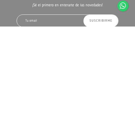
¡Sé el primero en enterarte de las novedades!
SUSCRIBIRME
Ubicación
Luis Alberto de Herrera 1290
Montevideo, Uruguay
Como llegar
Horario